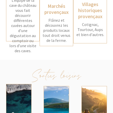
L’équipe de la
Villages
cave du château
Marchés
Voir plus
historiques
vous fait
Voir plus
provençaux
découvrir
provençaux
Flânez et
différentes
Cotignac,
découvrez les
cuvées autour
Tourtour, Aups
produits locaux
d’une
et bien d'autres.
tout droit venus
dégustation au
de la ferme.
comptoir ou
lors d’une visite
des caves.
Sorties loisirs
Voir plus