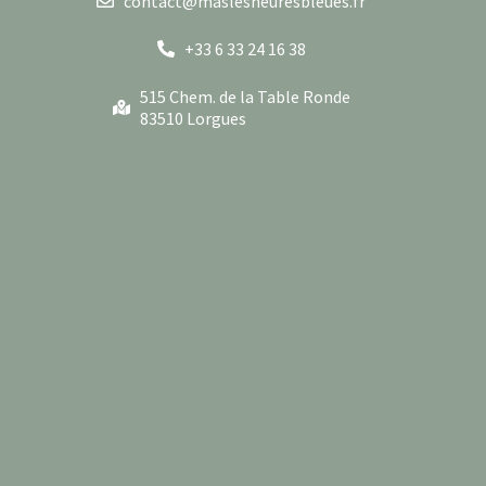
contact@maslesheuresbleues.fr
+33 6 33 24 16 38
515 Chem. de la Table Ronde
83510 Lorgues