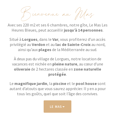
Bienvenue au Mas
Avec ses
220 m2
et ses 6 chambres, notre gîte, Le Mas Les
Heures Bleues, peut accueillir
jusqu’à 14 personnes
.
Situé à
Lorgues
, dans le
Var
, vous profiterez d’un accès
privilégié au
Verdon
et au
lac de Sainte-Croix
au nord,
ainsi qu’aux
plages
de la Méditerranée au sud.
À deux pas du village de Lorgues, notre location de
vacances est nichée en
pleine nature
, au cœur d’une
oliveraie
de 2 hectares classée en
zone naturelle
protégée
.
Le
magnifique jardin
, la
piscine
et le
pool house
sont
autant d’atouts que vous saurez apprécier. Il y en a pour
tous les goûts, quel que soit l’âge des convives.
LE MAS